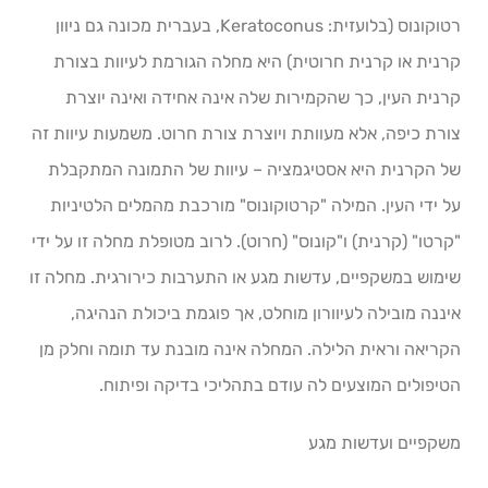
רטוקונוס (בלועזית: Keratoconus, בעברית מכונה גם ניוון
קרנית או קרנית חרוטית) היא מחלה הגורמת לעיוות בצורת
קרנית העין, כך שהקמירות שלה אינה אחידה ואינה יוצרת
צורת כיפה, אלא מעוותת ויוצרת צורת חרוט. משמעות עיוות זה
של הקרנית היא אסטיגמציה – עיוות של התמונה המתקבלת
על ידי העין. המילה "קרטוקונוס" מורכבת מהמלים הלטיניות
"קרטו" (קרנית) ו"קונוס" (חרוט). לרוב מטופלת מחלה זו על ידי
שימוש במשקפיים, עדשות מגע או התערבות כירורגית. מחלה זו
איננה מובילה לעיוורון מוחלט, אך פוגמת ביכולת הנהיגה,
הקריאה וראית הלילה. המחלה אינה מובנת עד תומה וחלק מן
הטיפולים המוצעים לה עודם בתהליכי בדיקה ופיתוח.
משקפיים ועדשות מגע